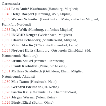
Gartenstadt
1,041
Lars André Kaufmann
Hamburg
Mitglied
1,040
Helga Roepert
Hamburg
AVS, 60plus
1,039
Werner Schreiber
Frankfurt am Main
einfaches Mitglied,
Frankfurt-Nordend
1,038
Inge Weik
Hamburg
einfaches Mitglied
1,037
INGRID Neuger
Wielenbach
Mitglied
1,036
Claudia Schönberg
Schutterwald
Mitglied
1,035
Victor Martin
37627 Stadtoldendorf
keine
1,034
Norbert Holtz
Hamburg
Ortsverein Eimsbüttel-Süd,
Naturfreunde Hamburg
1,033
Ursula Shukri
Bremen
Rentnerin
1,032
Frank Krebsdzio
Peine
SPD-Peine
1,031
Mathias Sendelbach
Ostfildern
Ehem. Mitglied,
Naturfreunde Aktivist
1,030
Max Raum
Hersbruck
Nein
1,029
Gerhard Edelmann
Ri
Keine
1,028
Sascha Keil
Chemnitz
OV Chemnitz-West
1,027
Jürgen Werner
Wien
Keine
1,026
Birgitt Eltzel
Berlin
Ohne