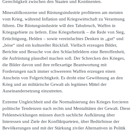
Gerechtigkeit zwischen den Staaten und Kontinenten.
Mineralölkonzerne und Rüstungsindustrie profitieren am meisten
vom Krieg, während Inflation und Kriegswirtschaft zu Verarmung
führen. Die Rüstungsindustrie will den Tabubruch, Waffen in
Kriegsgebiete zu liefern. Eine Kriegsrhetorik – die Rede von Sieg,
Ertüchtigung, Helden – sowie vereinfachtes Denken in „gut“ und
„böse“ sind ein kultureller Rückfall. Vielfach erzeugen Bilder,
Berichte und Besuche von den Schlachtfeldern eine Betroffenheit,
die Aufrüstung plausibel machen soll. Der Schrecken des Krieges,
die Bilder davon und ihre reflexartige Beantwortung mit
Forderungen nach immer schwereren Waffen erzeugen einen
Anschein von Folgerichtigkeit. Es droht eine Gewöhnung an den
Krieg und an militärische Gewalt als legitimes Mittel der
Auseinandersetzung einzutreten.
Extreme Ungleichheit und die Normalisierung des Krieges forcieren
politische Tendenzen nach rechts und Mentalitäten der Gewalt. Diese
Fehlentwicklungen müssen durch sachliche Aufklärung über
Interessen und Ziele der Konfliktparteien, über Bedürfnisse der
Bevölkerungen und mit der Stärkung ziviler Alternativen in Politik