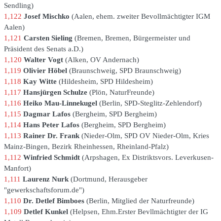
Sendling
1,122
Josef Mischko
Aalen
ehem. zweiter Bevollmächtigter IGM
Aalen
1,121
Carsten Sieling
Bremen
Bremen, Bürgermeister und
Präsident des Senats a.D.
1,120
Walter Vogt
Alken
OV Andernach
1,119
Olivier Höbel
Braunschweig
SPD Braunschweig
1,118
Kay Witte
Hildesheim
SPD Hildesheim
1,117
Hansjürgen Schulze
Plön
NaturFreunde
1,116
Heiko Mau-Linnekugel
Berlin
SPD-Steglitz-Zehlendorf
1,115
Dagmar Lafos
Bergheim
SPD Bergheim
1,114
Hans Peter Lafos
Bergheim
SPD Bergheim
1,113
Rainer Dr. Frank
Nieder-Olm
SPD OV Nieder-Olm, Kries
Mainz-Bingen, Bezirk Rheinhessen, Rheinland-Pfalz
1,112
Winfried Schmidt
Arpshagen
Ex Distriktsvors. Leverkusen-
Manfort
1,111
Laurenz Nurk
Dortmund
Herausgeber
"gewerkschaftsforum.de"
1,110
Dr. Detlef Bimboes
Berlin
Mitglied der Naturfreunde
1,109
Detlef Kunkel
Helpsen
Ehm.Erster Bevllmächtigter der IG