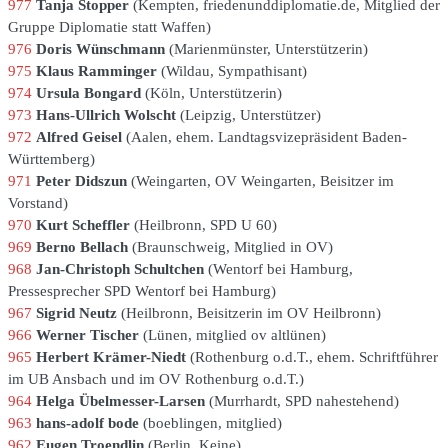
977
Tanja Stopper
Kempten
friedenunddiplomatie.de, Mitglied der
Gruppe Diplomatie statt Waffen
976
Doris Wünschmann
Marienmünster
Unterstützerin
975
Klaus Ramminger
Wildau
Sympathisant
974
Ursula Bongard
Köln
Unterstützerin
973
Hans-Ullrich Wolscht
Leipzig
Unterstützer
972
Alfred Geisel
Aalen
ehem. Landtagsvizepräsident Baden-
Württemberg
971
Peter Didszun
Weingarten
OV Weingarten, Beisitzer im
Vorstand
970
Kurt Scheffler
Heilbronn
SPD U 60
969
Berno Bellach
Braunschweig
Mitglied in OV
968
Jan-Christoph Schultchen
Wentorf bei Hamburg
Pressesprecher SPD Wentorf bei Hamburg
967
Sigrid Neutz
Heilbronn
Beisitzerin im OV Heilbronn
966
Werner Tischer
Lünen
mitglied ov altlünen
965
Herbert Krämer-Niedt
Rothenburg o.d.T.
ehem. Schriftführer
im UB Ansbach und im OV Rothenburg o.d.T.
964
Helga Übelmesser-Larsen
Murrhardt
SPD nahestehend
963
hans-adolf bode
boeblingen
mitglied
962
Eugen Troendlin
Berlin
Keine