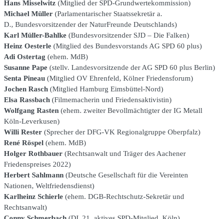
Hans Misselwitz
(Mitglied der SPD-Grundwertekommission)
Michael Müller
(Parlamentarischer Staatssekretär a.
D., Bundesvorsitzender der NaturFreunde Deutschlands)
Karl Müller-Bahlke
(Bundesvorsitzender SJD – Die Falken)
Heinz Oesterle
(Mitglied des Bundesvorstands AG SPD 60 plus)
Adi Ostertag
(ehem. MdB)
Susanne Pape
(stellv. Landesvorsitzende der AG SPD 60 plus Berlin)
Senta Pineau
(Mitglied OV Ehrenfeld, Kölner Friedensforum)
Jochen Rasch
(Mitglied Hamburg Eimsbüttel-Nord)
Elsa Rassbach
(Filmemacherin und Friedensaktivistin)
Wolfgang Rasten
(ehem. zweiter Bevollmächtigter der IG Metall
Köln-Leverkusen)
Willi Rester
(Sprecher der DFG-VK Regionalgruppe Oberpfalz)
René Röspel
(ehem. MdB)
Holger Rothbauer
(Rechtsanwalt und Träger des Aachener
Friedenspreises 2022)
Herbert Sahlmann
(Deutsche Gesellschaft für die Vereinten
Nationen, Weltfriedensdienst)
Karlheinz Schierle
(ehem. DGB-Rechtschutz-Sekretär und
Rechtsanwalt)
Conny Schmerbach
(DL 21, aktives SPD-Mitglied, Köln)