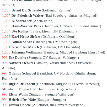
der SPD
1,008
Bernd Dr. Schaude
Loffenau
Rentner
1,007
Dr. Friedrich Walter
Bad Segeberg
einfaches Mitglied
1,006
B. Schroeder
Apen
keine
1,005
Hans-Werner Penk
Hannover
Ortsverein Linden-Limmer
1,004
Ute Kollies
Tavira
Ehem. UN Diplomatin
1,003
Karl-Heinz Siefert
Ostfildern
Ostfildern
1,002
Adnan Sabah
Überlingen
OV Überlingen
1,001
Kristoffer Mauch
Heilbronn
OV Obersulm
1,000
Johanna Wellmann
Hamburg
Mitglied Hamburg Eimsbüttel
999
Ute Demko
Stuttgart
OV Stuttgart-Vaihingen
998
Norbert Henkel
Althütte
Vorsitzender SPD Ortsverein
Althütte
997
Othmar Schnabel
Frankfurt
OV Nordend-Günthersburg,
Frankfurt
996
Ingrid Dr. Stöckl
Hohenhorn
Mitgied SPD Kreis Ratzeburg
SH, ehem. Mitglied der Hamburger Bürgerschaft
995
Elena Wallis
Stuttgart
Stuttgart-Vaihingen
994
Helfried Dr. Näfe
Stuttgart
Stuttgart
993
Ursula Döbele
Aulendorf
im Ortsvereinvorstand