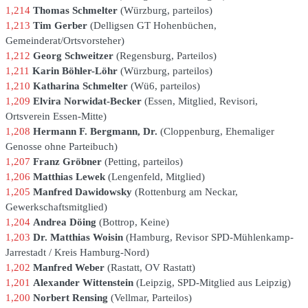
1,214
Thomas Schmelter
Würzburg
parteilos
1,213
Tim Gerber
Delligsen GT Hohenbüchen
Gemeinderat/Ortsvorsteher
1,212
Georg Schweitzer
Regensburg
Parteilos
1,211
Karin Böhler-Löhr
Würzburg
parteilos
1,210
Katharina Schmelter
Wü6
parteilos
1,209
Elvira Norwidat-Becker
Essen
Mitglied, Revisori,
Ortsverein Essen-Mitte
1,208
Hermann F. Bergmann, Dr.
Cloppenburg
Ehemaliger
Genosse ohne Parteibuch
1,207
Franz Gröbner
Petting
parteilos
1,206
Matthias Lewek
Lengenfeld
Mitglied
1,205
Manfred Dawidowsky
Rottenburg am Neckar
Gewerkschaftsmitglied
1,204
Andrea Döing
Bottrop
Keine
1,203
Dr. Matthias Woisin
Hamburg
Revisor SPD-Mühlenkamp-
Jarrestadt / Kreis Hamburg-Nord
1,202
Manfred Weber
Rastatt
OV Rastatt
1,201
Alexander Wittenstein
Leipzig
SPD-Mitglied aus Leipzig
1,200
Norbert Rensing
Vellmar
Parteilos