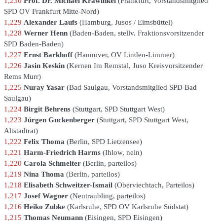
1,230
Prof. Dr. Michael Krawinkel
Frankfurt
Vorstandsmitglied
SPD OV Frankfurt Mitte-Nord
1,229
Alexander Laufs
Hamburg
Jusos / Eimsbüttel
1,228
Werner Henn
Baden-Baden
stellv. Fraktionsvorsitzender
SPD Baden-Baden
1,227
Ernst Barkhoff
Hannover
OV Linden-Limmer
1,226
Jasin Keskin
Kernen Im Remstal
Juso Kreisvorsitzender
Rems Murr
1,225
Nuray Yasar
Bad Saulgau
Vorstandsmitglied SPD Bad
Saulgau
1,224
Birgit Behrens
Stuttgart
SPD Stuttgart West
1,223
Jürgen Guckenberger
Stuttgart
SPD Stuttgart West,
Altstadtrat
1,222
Felix Thoma
Berlin
SPD Lietzensee
1,221
Harm-Friedrich Harms
Ihlow
nein
1,220
Carola Schmelter
Berlin
parteilos
1,219
Nina Thoma
Berlin
parteilos
1,218
Elisabeth Schweitzer-Ismail
Oberviechtach
Parteilos
1,217
Josef Wagner
Neutraubling
parteilos
1,216
Heiko Zubke
Karlsruhe
SPD OV Karlsruhe Südstat
1,215
Thomas Neumann
Eisingen
SPD Eisingen