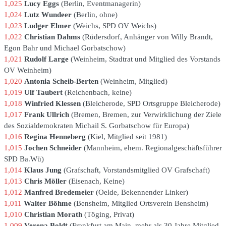
1,025
Lucy Eggs
Berlin
Eventmanagerin
1,024
Lutz Wundeer
Berlin
ohne
1,023
Ludger Elmer
Weichs
SPD OV Weichs
1,022
Christian Dahms
Rüdersdorf
Anhänger von Willy Brandt,
Egon Bahr und Michael Gorbatschow
1,021
Rudolf Large
Weinheim
Stadtrat und Mitglied des Vorstands
OV Weinheim
1,020
Antonia Scheib-Berten
Weinheim
Mitglied
1,019
Ulf Taubert
Reichenbach
keine
1,018
Winfried Klessen
Bleicherode
SPD Ortsgruppe Bleicherode
1,017
Frank Ullrich
Bremen
Bremen, zur Verwirklichung der Ziele
des Sozialdemokraten Michail S. Gorbatschow für Europa
1,016
Regina Henneberg
Kiel
Mitglied seit 1981
1,015
Jochen Schneider
Mannheim
ehem. Regionalgeschäftsführer
SPD Ba.Wü
1,014
Klaus Jung
Grafschaft
Vorstandsmitglied OV Grafschaft
1,013
Chris Möller
Eisenach
Keine
1,012
Manfred Bredemeier
Oelde
Bekennender Linker
1,011
Walter Böhme
Bensheim
Mitglied Ortsverein Bensheim
1,010
Christian Morath
Töging
Privat
1,009
Verena Boldt
Frankfurt am Main
mehr als 30 Jahre Mitglied