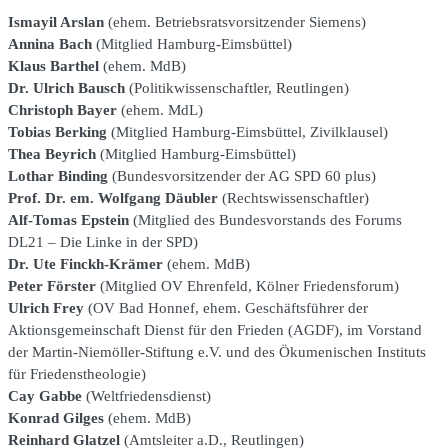
Ismayil Arslan
(ehem. Betriebsratsvorsitzender Siemens)
Annina Bach
(Mitglied Hamburg-Eimsbüttel)
Klaus Barthel
(ehem. MdB)
Dr. Ulrich Bausch
(Politikwissenschaftler, Reutlingen)
Christoph Bayer
(ehem. MdL)
Tobias Berking
(Mitglied Hamburg-Eimsbüttel, Zivilklausel)
Thea Beyrich
(Mitglied Hamburg-Eimsbüttel)
Lothar Binding
(Bundesvorsitzender der AG SPD 60 plus)
Prof. Dr. em. Wolfgang Däubler
(Rechtswissenschaftler)
Alf-Tomas Epstein
(Mitglied des Bundesvorstands des Forums
DL21 – Die Linke in der SPD)
Dr. Ute Finckh-Krämer
(ehem. MdB)
Peter Förster
(Mitglied OV Ehrenfeld, Kölner Friedensforum)
Ulrich Frey
(OV Bad Honnef, ehem. Geschäftsführer der
Aktionsgemeinschaft Dienst für den Frieden (AGDF), im Vorstand
der Martin-Niemöller-Stiftung e.V. und des Ökumenischen Instituts
für Friedenstheologie)
Cay Gabbe
(Weltfriedensdienst)
Konrad Gilges
(ehem. MdB)
Reinhard Glatzel
(Amtsleiter a.D., Reutlingen)