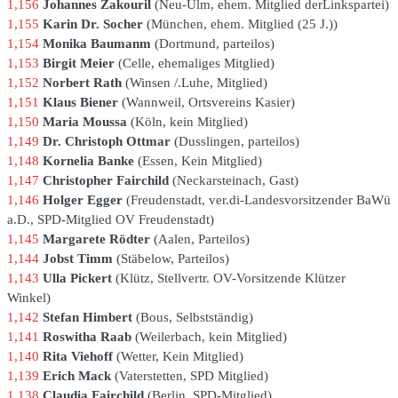
1,156
Johannes Zakouril
Neu-Ulm
ehem. Mitglied derLinkspartei
1,155
Karin Dr. Socher
München
ehem. Mitglied (25 J.)
1,154
Monika Baumanm
Dortmund
parteilos
1,153
Birgit Meier
Celle
ehemaliges Mitglied
1,152
Norbert Rath
Winsen /.Luhe
Mitglied
1,151
Klaus Biener
Wannweil
Ortsvereins Kasier
1,150
Maria Moussa
Köln
kein Mitglied
1,149
Dr. Christoph Ottmar
Dusslingen
parteilos
1,148
Kornelia Banke
Essen
Kein Mitglied
1,147
Christopher Fairchild
Neckarsteinach
Gast
1,146
Holger Egger
Freudenstadt
ver.di-Landesvorsitzender BaWü
a.D., SPD-Mitglied OV Freudenstadt
1,145
Margarete Rödter
Aalen
Parteilos
1,144
Jobst Timm
Stäbelow
Parteilos
1,143
Ulla Pickert
Klütz
Stellvertr. OV-Vorsitzende Klützer
Winkel
1,142
Stefan Himbert
Bous
Selbstständig
1,141
Roswitha Raab
Weilerbach
kein Mitglied
1,140
Rita Viehoff
Wetter
Kein Mitglied
1,139
Erich Mack
Vaterstetten
SPD Mitglied
1,138
Claudia Fairchild
Berlin
SPD-Mitglied