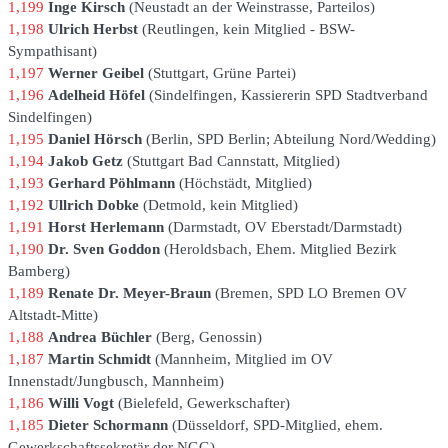
1,199
Inge Kirsch
Neustadt an der Weinstrasse
Parteilos
1,198
Ulrich Herbst
Reutlingen
kein Mitglied - BSW-
Sympathisant
1,197
Werner Geibel
Stuttgart
Grüne Partei
1,196
Adelheid Höfel
Sindelfingen
Kassiererin SPD Stadtverband
Sindelfingen
1,195
Daniel Hörsch
Berlin
SPD Berlin; Abteilung Nord/Wedding
1,194
Jakob Getz
Stuttgart Bad Cannstatt
Mitglied
1,193
Gerhard Pöhlmann
Höchstädt
Mitglied
1,192
Ullrich Dobke
Detmold
kein Mitglied
1,191
Horst Herlemann
Darmstadt
OV Eberstadt/Darmstadt
1,190
Dr. Sven Goddon
Heroldsbach
Ehem. Mitglied Bezirk
Bamberg
1,189
Renate Dr. Meyer-Braun
Bremen
SPD LO Bremen OV
Altstadt-Mitte
1,188
Andrea Büchler
Berg
Genossin
1,187
Martin Schmidt
Mannheim
Mitglied im OV
Innenstadt/Jungbusch, Mannheim
1,186
Willi Vogt
Bielefeld
Gewerkschafter
1,185
Dieter Schormann
Düsseldorf
SPD-Mitglied, ehem.
Gewerkschaftssekretär der NGG