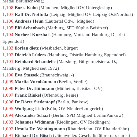
Metall Braunschweig
1,108
Boris Kuhn
München
Mitglied OV Untergiesing
1,107
Ralf Dr. Notfulla
Leipzig
Mitglied OV Leipzig Ost/Nordost
1,106
Andreas Heun
Lautertal Odw.
Mitglied
1,105
Elfi Achenbach
Marburg
SPD 60plus Beisitzer
1,104
Norbert Kurzhals
Hamburg
Vorstand Hamburg Distrikt
Eppendorf
1,103
florian dietz
wiesbaden
bürger
1,102
Dietrich Lüders
Hamburg
Distrikt Hamburg Eppendorf
1,101
Reinhard Schandelle
Marsberg
Bürgermeister a. D.,
Marsberg, Mitglied seit 1972
1,100
Eva Stassek
Braunschweig
-
1,099
Marita Vornbäumen
Beelin
Verdi /
1,098
Peter Dr. Höhmann
Mülheim
Beisitzer OV
1,097
Frank Rinkel
Offenburg
keine
1,096
Dr.Dörte Siedentopf
Berlin
Pankow
1,095
Wolfgang Lieb
Köln
OV Niehler/Longerich
1,094
Alexander Schaaf
Berlin
SPD Mitglied Berlin/Pankow
1,093
Johannes Widmann
Riedlingen
OV Riedlingen
1,092
Ursula Dr. Wentingmann
Rhauderfehn
OV Rhauderfehn
1,091
Richard Dr. Bösch
Uttenweiler
Geschäftsführer pax christi