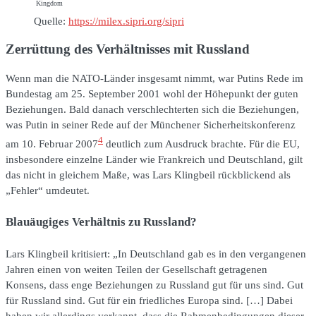
Kingdom
Quelle:
https://milex.sipri.org/sipri
Zerrüttung des Verhältnisses mit Russland
Wenn man die NATO-Länder insgesamt nimmt, war Putins Rede im
Bundestag am 25. September 2001 wohl der Höhepunkt der guten
Beziehungen. Bald danach verschlechterten sich die Beziehungen,
was Putin in seiner Rede auf der Münchener Sicherheitskonferenz
4
am 10. Februar 2007
deutlich zum Ausdruck brachte. Für die EU,
insbesondere einzelne Länder wie Frankreich und Deutschland, gilt
das nicht in gleichem Maße, was Lars Klingbeil rückblickend als
„Fehler“ umdeutet.
Blauäugiges Verhältnis zu Russland?
Lars Klingbeil kritisiert: „In Deutschland gab es in den vergangenen
Jahren einen von weiten Teilen der Gesellschaft getragenen
Konsens, dass enge Beziehungen zu Russland gut für uns sind. Gut
für Russland sind. Gut für ein friedliches Europa sind. […] Dabei
haben wir allerdings verkannt, dass die Rahmenbedingungen dieser