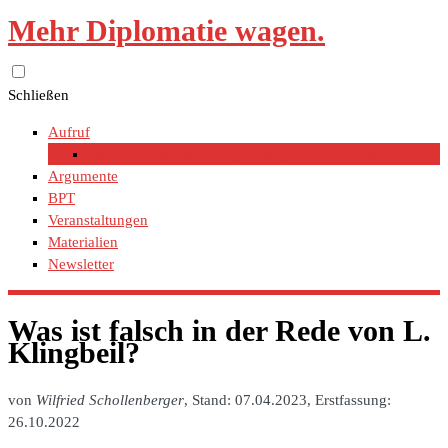
Mehr Diplomatie wagen.
Zum
Schließen
Inhalt
Aufruf
springen
Social Democrats for diplomacy and de-escalation
Argumente
BPT
Veranstaltungen
Materialien
Newsletter
Was ist falsch in der Rede von L.
Klingbeil?
von
Wilfried Schollenberger
, Stand: 07.04.2023, Erstfassung:
26.10.2022