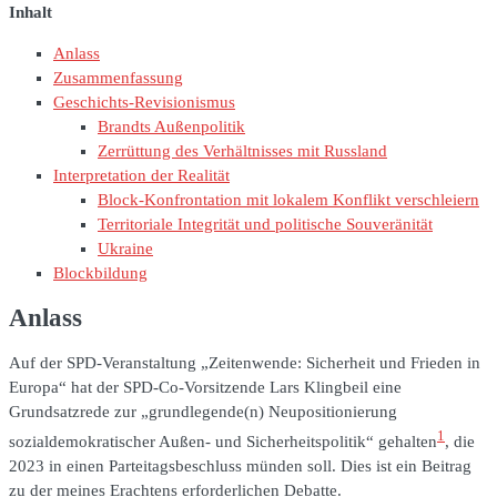
Inhalt
Anlass
Zusammenfassung
Geschichts-Revisionismus
Brandts Außenpolitik
Zerrüttung des Verhältnisses mit Russland
Interpretation der Realität
Block-Konfrontation mit lokalem Konflikt verschleiern
Territoriale Integrität und politische Souveränität
Ukraine
Blockbildung
Anlass
Auf der SPD-Veranstaltung „Zeitenwende: Sicherheit und Frieden in
Europa“ hat der SPD-Co-Vorsitzende Lars Klingbeil eine
Grundsatzrede zur „grundlegende(n) Neupositionierung
1
sozialdemokratischer Außen- und Sicherheitspolitik“ gehalten
, die
2023 in einen Parteitagsbeschluss münden soll. Dies ist ein Beitrag
zu der meines Erachtens erforderlichen Debatte.