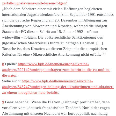
zerfall-jugoslawiens-und-dessen-folgen/
„Nach dem Scheitern einer mit vielen Hoffnungen begleiteten
internationalen Jugoslawienkonferenz im September 1991 entschloss
sich die deutsche Regierung am 23. Dezember im Alleingang zur
Anerkennung von Slowenien und Kroatien, während die übrigen
Staaten der EG diesem Schritt am 15. Januar 1992 – oft nur
widerwillig – folgten. Die völkerrechtliche Sanktionierung des
jugoslawischen Staatszerfalls führte zu heftigen Debatten. […]
Tatsache ist, dass Kroatien zu diesem Zeitpunkt die europäischen
Kriterien für eine völkerrechtliche Anerkennung nicht erfüllte.“
8
Quelle:
https://www.bpb.de/themen/europa/ukraine-
analysen/292142/umfrage-umfragen-zum-beitritt-in-die-eu-und-in-
die-nato/
.
Siehe auch:
https://www.bpb.de/themen/europa/ukraine-
analysen/343747/umfragen-haltung-der-ukrainerinnen-und-ukrainer-
zu-einem-moeglichen-nato-beitritt/
.
9
Ganz nebenbei: Wenn die EU von „Führung“ profitiert hat, dann
vor allem vom „deutsch-französischen Tandem“. Nur in der engen
Abstimmung mit unseren Nachbarn war Europapolitik nachhaltig