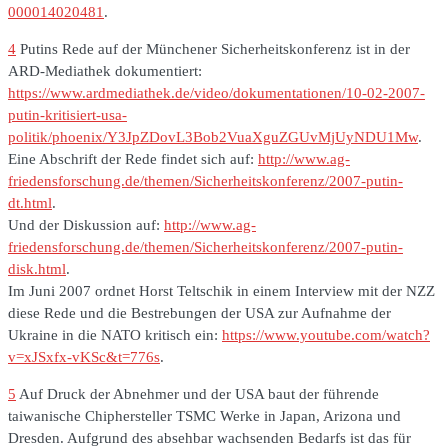
000014020481
.
4
Putins Rede auf der Münchener Sicherheitskonferenz ist in der
ARD-Mediathek dokumentiert:
https://www.ardmediathek.de/video/dokumentationen/10-02-2007-
putin-kritisiert-usa-
politik/phoenix/Y3JpZDovL3Bob2VuaXguZGUvMjUyNDU1Mw
.
Eine Abschrift der Rede findet sich auf:
http://www.ag-
friedensforschung.de/themen/Sicherheitskonferenz/2007-putin-
dt.html
.
Und der Diskussion auf:
http://www.ag-
friedensforschung.de/themen/Sicherheitskonferenz/2007-putin-
disk.html
.
Im Juni 2007 ordnet Horst Teltschik in einem Interview mit der NZZ
diese Rede und die Bestrebungen der USA zur Aufnahme der
Ukraine in die NATO kritisch ein:
https://www.youtube.com/watch?
v=xJSxfx-vKSc&t=776s
.
5
Auf Druck der Abnehmer und der USA baut der führende
taiwanische Chiphersteller TSMC Werke in Japan, Arizona und
Dresden. Aufgrund des absehbar wachsenden Bedarfs ist das für