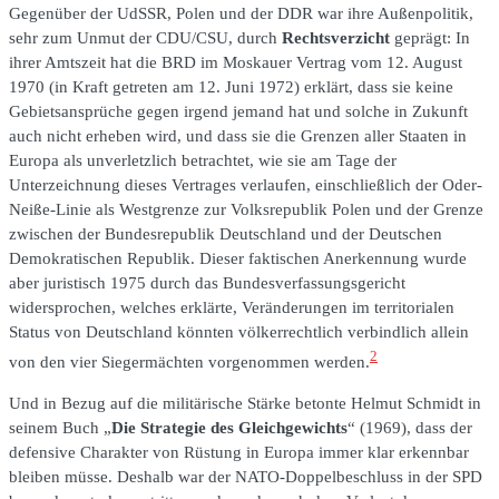
Gegenüber der UdSSR, Polen und der DDR war ihre Außenpolitik,
sehr zum Unmut der CDU/CSU, durch
Rechtsverzicht
geprägt: In
ihrer Amtszeit hat die BRD im Moskauer Vertrag vom 12. August
1970 (in Kraft getreten am 12. Juni 1972) erklärt, dass sie keine
Gebietsansprüche gegen irgend jemand hat und solche in Zukunft
auch nicht erheben wird, und dass sie die Grenzen aller Staaten in
Europa als unverletzlich betrachtet, wie sie am Tage der
Unterzeichnung dieses Vertrages verlaufen, einschließlich der Oder-
Neiße-Linie als Westgrenze zur Volksrepublik Polen und der Grenze
zwischen der Bundesrepublik Deutschland und der Deutschen
Demokratischen Republik. Dieser faktischen Anerkennung wurde
aber juristisch 1975 durch das Bundesverfassungsgericht
widersprochen, welches erklärte, Veränderungen im territorialen
Status von Deutschland könnten völkerrechtlich verbindlich allein
2
von den vier Siegermächten vorgenommen werden.
Und in Bezug auf die militärische Stärke betonte Helmut Schmidt in
seinem Buch „
Die Strategie des Gleichgewichts
“ (1969), dass der
defensive Charakter von Rüstung in Europa immer klar erkennbar
bleiben müsse. Deshalb war der NATO-Doppelbeschluss in der SPD