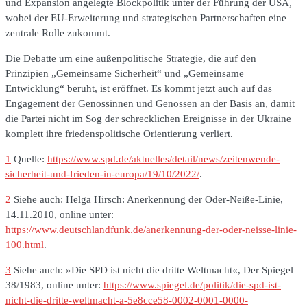
und Expansion angelegte Blockpolitik unter der Führung der USA,
wobei der EU-Erweiterung und strategischen Partnerschaften eine
zentrale Rolle zukommt.
Die Debatte um eine außenpolitische Strategie, die auf den
Prinzipien „Gemeinsame Sicherheit“ und „Gemeinsame
Entwicklung“ beruht, ist eröffnet. Es kommt jetzt auch auf das
Engagement der Genossinnen und Genossen an der Basis an, damit
die Partei nicht im Sog der schrecklichen Ereignisse in der Ukraine
komplett ihre friedenspolitische Orientierung verliert.
1
Quelle:
https://www.spd.de/aktuelles/detail/news/zeitenwende-
sicherheit-und-frieden-in-europa/19/10/2022/
.
2
Siehe auch: Helga Hirsch: Anerkennung der Oder-Neiße-Linie,
14.11.2010, online unter:
https://www.deutschlandfunk.de/anerkennung-der-oder-neisse-linie-
100.html
.
3
Siehe auch: »Die SPD ist nicht die dritte Weltmacht«, Der Spiegel
38/1983, online unter:
https://www.spiegel.de/politik/die-spd-ist-
nicht-die-dritte-weltmacht-a-5e8cce58-0002-0001-0000-