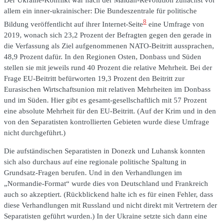
Der Ukraine-Konflikt war nach der Maidan-Revolution zunächst vor
allem ein inner-ukrainischer: Die Bundeszentrale für politische
8
Bildung veröffentlicht auf ihrer Internet-Seite
eine Umfrage von
2019, wonach sich 23,2 Prozent der Befragten gegen den gerade in
die Verfassung als Ziel aufgenommenen NATO-Beitritt aussprachen,
48,9 Prozent dafür. In den Regionen Osten, Donbass und Süden
stellen sie mit jeweils rund 40 Prozent die relative Mehrheit. Bei der
Frage EU-Beitritt befürworten 19,3 Prozent den Beitritt zur
Eurasischen Wirtschaftsunion mit relativen Mehrheiten im Donbass
und im Süden. Hier gibt es gesamt-gesellschaftlich mit 57 Prozent
eine absolute Mehrheit für den EU-Beitritt. (Auf der Krim und in den
von den Separatisten kontrollierten Gebieten wurde diese Umfrage
nicht durchgeführt.)
Die aufständischen Separatisten in Donezk und Luhansk konnten
sich also durchaus auf eine regionale politische Spaltung in
Grundsatz-Fragen berufen. Und in den Verhandlungen im
„Normandie-Format“ wurde dies von Deutschland und Frankreich
auch so akzeptiert. (Rückblickend halte ich es für einen Fehler, dass
diese Verhandlungen mit Russland und nicht direkt mit Vertretern der
Separatisten geführt wurden.) In der Ukraine setzte sich dann eine