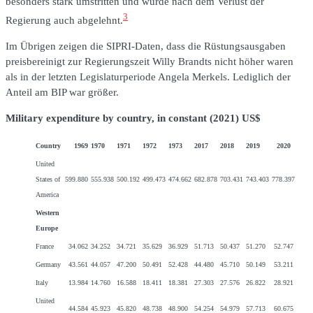
besonders stark umstritten und wurde nach dem Verlust der
3
Regierung auch abgelehnt.
Im Übrigen zeigen die SIPRI-Daten, dass die Rüstungsausgaben
preisbereinigt zur Regierungszeit Willy Brandts nicht höher waren
als in der letzten Legislaturperiode Angela Merkels. Lediglich der
Anteil am BIP war größer.
Military expenditure by country, in constant (2021) US$
Country
1969
1970
1971
1972
1973
2017
2018
2019
2020
United
States of
599.880
555.938
500.192
499.473
474.662
682.878
703.431
743.403
778.397
America
Western
Europe
France
34.062
34.252
34.721
35.629
36.929
51.713
50.437
51.270
52.747
Germany
43.561
44.057
47.200
50.491
52.428
44.480
45.710
50.149
53.211
Italy
13.984
14.760
16.588
18.411
18.381
27.303
27.576
26.822
28.921
United
44.584
45.923
45.820
48.738
48.900
54.254
54.979
57.713
60.675