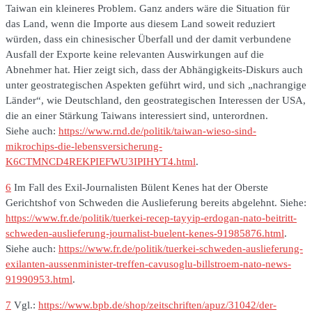
Taiwan ein kleineres Problem. Ganz anders wäre die Situation für
das Land, wenn die Importe aus diesem Land soweit reduziert
würden, dass ein chinesischer Überfall und der damit verbundene
Ausfall der Exporte keine relevanten Auswirkungen auf die
Abnehmer hat. Hier zeigt sich, dass der Abhängigkeits-Diskurs auch
unter geostrategischen Aspekten geführt wird, und sich „nachrangige
Länder“, wie Deutschland, den geostrategischen Interessen der USA,
die an einer Stärkung Taiwans interessiert sind, unterordnen.
Siehe auch:
https://www.rnd.de/politik/taiwan-wieso-sind-
mikrochips-die-lebensversicherung-
K6CTMNCD4REKPIEFWU3IPIHYT4.html
.
6
Im Fall des Exil-Journalisten Bülent Kenes hat der Oberste
Gerichtshof von Schweden die Auslieferung bereits abgelehnt. Siehe:
https://www.fr.de/politik/tuerkei-recep-tayyip-erdogan-nato-beitritt-
schweden-auslieferung-journalist-buelent-kenes-91985876.html
.
Siehe auch:
https://www.fr.de/politik/tuerkei-schweden-auslieferung-
exilanten-aussenminister-treffen-cavusoglu-billstroem-nato-news-
91990953.html
.
7
Vgl.:
https://www.bpb.de/shop/zeitschriften/apuz/31042/der-